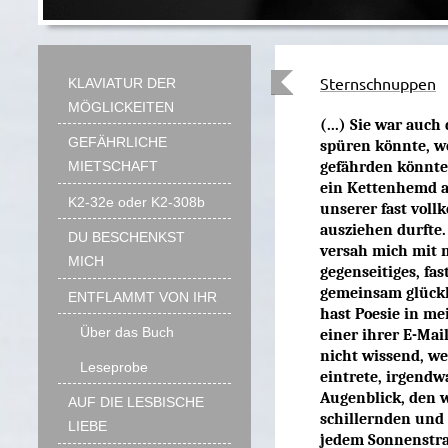
Sternschnuppen
KLAVIATUR DER
MÖGLICKEITEN
(...) Sie war auc
GEFÄHRLICHE
spüren könnte, we
gefährden könnte.
MIETSCHAFT
ein Kettenhemd a
K2-32e oder K2-308b
unserer fast vol
ausziehen durfte.
DU BESCHENKST
versah mich mit 
MICH
gegenseitiges, fa
gemeinsam glückli
ENTFLAMMT VON IHR
hast Poesie in mei
Über das Buch
einer ihrer E-Mai
nicht wissend, w
Leseprobe
eintrete, irgendw
Augenblick, den 
AUF DIE LESBISCHE
schillernden und
LIEBE
jedem Sonnenstra